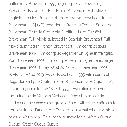
putlockers. Braveheart 1995 123complets 21/02/2015 ·
Keywords: Braveheart Full Movie Braveheart Full Movie
english subtitles Braveheart trailer review Braveheart trailer
Braveheart [HD] (3D) regarder en francais English Subtitles
Braveheart Película Completa Subtitulada en Español
Braveheart Full Movie subtitled in Spanish Braveheart Full
Movie subtitled in French Braveheart Film complet sous
Braveheart 1995 Film complet Regarder En ligne in français.
Voir Braveheart 1995 Film complet Voir En ligne. Télécharger
Braveheart 1995 Bluray x264 AC3-EVO. Braveheart 1995
WEB-DL H264 AC3-EVO . Braveheart 1995 Film complet
Regarder En ligne Gratuit 1 Film Braveheart vf HD gratuit vf,
streaming complet , VOSTFR 1995, : Evocation de la vie
tumultueuse de William Wallace, héros et symbole de
l'indépendance écossaise, qui à la fin du XIIIe siècle affronta les
troupes du roi d'Angleterre Edward I qui venaient d'envahir son
pays. 09/11/2019 · This video is unavailable. Watch Queue
Queue. Watch Queue Queue